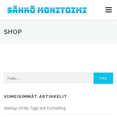
Siirry sisältöön
Valikko
PALVELUMME
TIETOA MEISTÄ
ASIAKKAAMME
SHOP
GALLERIA
YHTEYSTIEDOT
Haku:
VIIMEISIMMÄT ARTIKKELIT
Markup: HTML Tags and Formatting