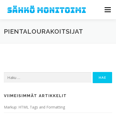
Siirry sisältöön
Valikko
PALVELUMME
TIETOA MEISTÄ
ASIAKKAAMME
PIENTALOURAKOITSIJAT
GALLERIA
YHTEYSTIEDOT
Haku:
VIIMEISIMMÄT ARTIKKELIT
Markup: HTML Tags and Formatting